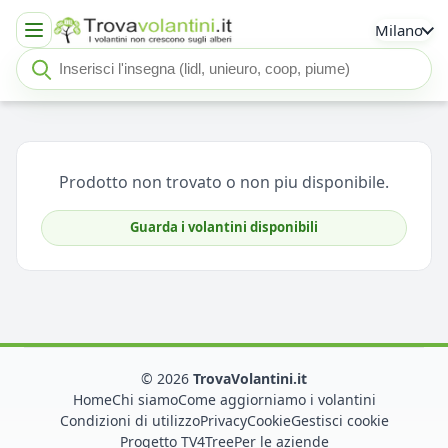
Milano
Cerca insegna o negozio
Seleziona un'insegna
Prodotto non trovato o non piu disponibile.
Guarda i volantini disponibili
© 2026
TrovaVolantini.it
Home
Chi siamo
Come aggiorniamo i volantini
Condizioni di utilizzo
Privacy
Cookie
Gestisci cookie
Progetto TV4Tree
Per le aziende