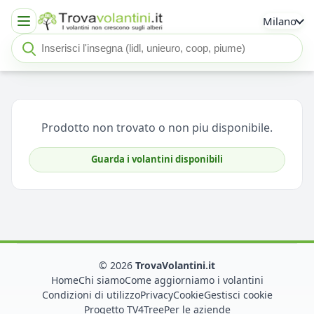
Milano
Cerca insegna o negozio
Seleziona un'insegna
Prodotto non trovato o non piu disponibile.
Guarda i volantini disponibili
© 2026
TrovaVolantini.it
Home
Chi siamo
Come aggiorniamo i volantini
Condizioni di utilizzo
Privacy
Cookie
Gestisci cookie
Progetto TV4Tree
Per le aziende