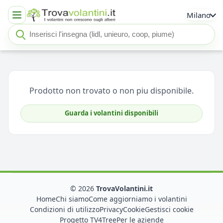
Milano
Cerca insegna o negozio
Seleziona un'insegna
Prodotto non trovato o non piu disponibile.
Guarda i volantini disponibili
© 2026
TrovaVolantini.it
Home
Chi siamo
Come aggiorniamo i volantini
Condizioni di utilizzo
Privacy
Cookie
Gestisci cookie
Progetto TV4Tree
Per le aziende