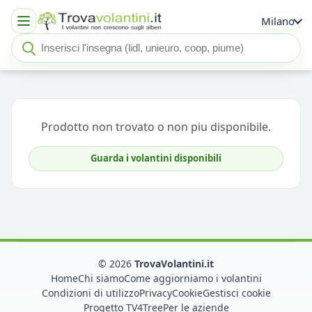
Milano
Cerca insegna o negozio
Seleziona un'insegna
Prodotto non trovato o non piu disponibile.
Guarda i volantini disponibili
© 2026
TrovaVolantini.it
Home
Chi siamo
Come aggiorniamo i volantini
Condizioni di utilizzo
Privacy
Cookie
Gestisci cookie
Progetto TV4Tree
Per le aziende