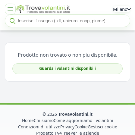
Milano
Cerca insegna o negozio
Seleziona un'insegna
Prodotto non trovato o non piu disponibile.
Guarda i volantini disponibili
© 2026
TrovaVolantini.it
Home
Chi siamo
Come aggiorniamo i volantini
Condizioni di utilizzo
Privacy
Cookie
Gestisci cookie
Progetto TV4Tree
Per le aziende