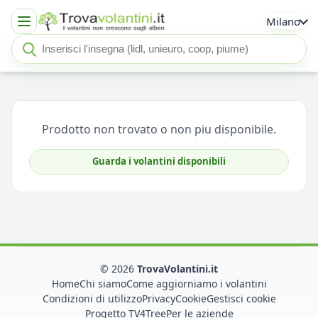
Milano
Cerca insegna o negozio
Seleziona un'insegna
Prodotto non trovato o non piu disponibile.
Guarda i volantini disponibili
© 2026
TrovaVolantini.it
Home
Chi siamo
Come aggiorniamo i volantini
Condizioni di utilizzo
Privacy
Cookie
Gestisci cookie
Progetto TV4Tree
Per le aziende