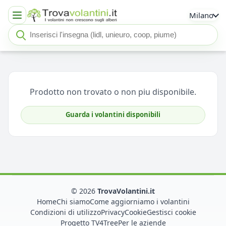
Milano
Cerca insegna o negozio
Seleziona un'insegna
Prodotto non trovato o non piu disponibile.
Guarda i volantini disponibili
© 2026
TrovaVolantini.it
Home
Chi siamo
Come aggiorniamo i volantini
Condizioni di utilizzo
Privacy
Cookie
Gestisci cookie
Progetto TV4Tree
Per le aziende