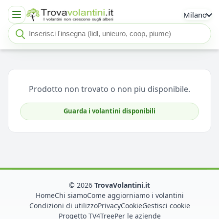
Milano
Cerca insegna o negozio
Seleziona un'insegna
Prodotto non trovato o non piu disponibile.
Guarda i volantini disponibili
© 2026
TrovaVolantini.it
Home
Chi siamo
Come aggiorniamo i volantini
Condizioni di utilizzo
Privacy
Cookie
Gestisci cookie
Progetto TV4Tree
Per le aziende