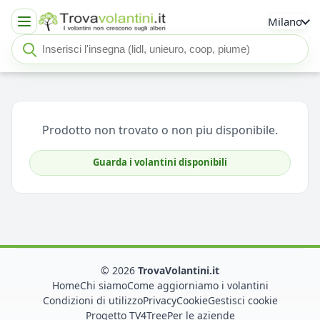
Milano
Cerca insegna o negozio
Seleziona un'insegna
Prodotto non trovato o non piu disponibile.
Guarda i volantini disponibili
© 2026
TrovaVolantini.it
Home
Chi siamo
Come aggiorniamo i volantini
Condizioni di utilizzo
Privacy
Cookie
Gestisci cookie
Progetto TV4Tree
Per le aziende