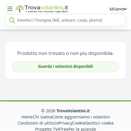
Milano
Cerca insegna o negozio
Seleziona un'insegna
Prodotto non trovato o non piu disponibile.
Guarda i volantini disponibili
© 2026
TrovaVolantini.it
Home
Chi siamo
Come aggiorniamo i volantini
Condizioni di utilizzo
Privacy
Cookie
Gestisci cookie
Progetto TV4Tree
Per le aziende