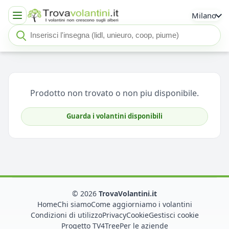
Milano
Cerca insegna o negozio
Seleziona un'insegna
Prodotto non trovato o non piu disponibile.
Guarda i volantini disponibili
© 2026
TrovaVolantini.it
Home
Chi siamo
Come aggiorniamo i volantini
Condizioni di utilizzo
Privacy
Cookie
Gestisci cookie
Progetto TV4Tree
Per le aziende