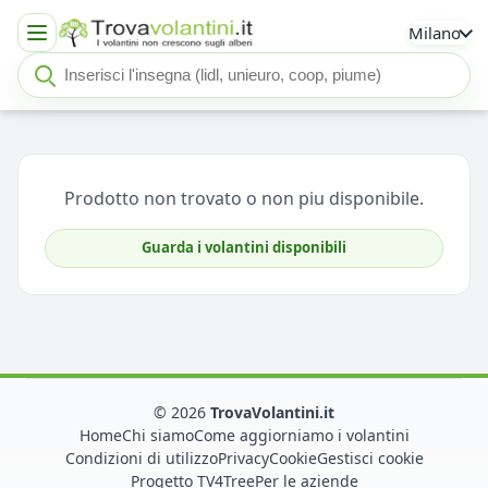
Milano
Cerca insegna o negozio
Seleziona un'insegna
Prodotto non trovato o non piu disponibile.
Guarda i volantini disponibili
© 2026
TrovaVolantini.it
Home
Chi siamo
Come aggiorniamo i volantini
Condizioni di utilizzo
Privacy
Cookie
Gestisci cookie
Progetto TV4Tree
Per le aziende