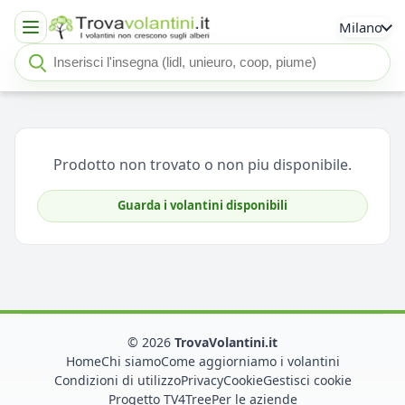
Milano
Cerca insegna o negozio
Seleziona un'insegna
Prodotto non trovato o non piu disponibile.
Guarda i volantini disponibili
© 2026
TrovaVolantini.it
Home
Chi siamo
Come aggiorniamo i volantini
Condizioni di utilizzo
Privacy
Cookie
Gestisci cookie
Progetto TV4Tree
Per le aziende