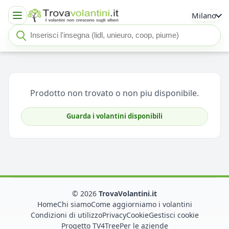
Milano
Cerca insegna o negozio
Seleziona un'insegna
Prodotto non trovato o non piu disponibile.
Guarda i volantini disponibili
© 2026
TrovaVolantini.it
Home
Chi siamo
Come aggiorniamo i volantini
Condizioni di utilizzo
Privacy
Cookie
Gestisci cookie
Progetto TV4Tree
Per le aziende