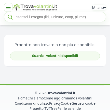
Milano
Cerca insegna o negozio
Seleziona un'insegna
Prodotto non trovato o non piu disponibile.
Guarda i volantini disponibili
© 2026
TrovaVolantini.it
Home
Chi siamo
Come aggiorniamo i volantini
Condizioni di utilizzo
Privacy
Cookie
Gestisci cookie
Progetto TV4Tree
Per le aziende