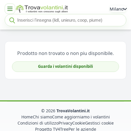
Milano
Cerca insegna o negozio
Seleziona un'insegna
Prodotto non trovato o non piu disponibile.
Guarda i volantini disponibili
© 2026
TrovaVolantini.it
Home
Chi siamo
Come aggiorniamo i volantini
Condizioni di utilizzo
Privacy
Cookie
Gestisci cookie
Progetto TV4Tree
Per le aziende