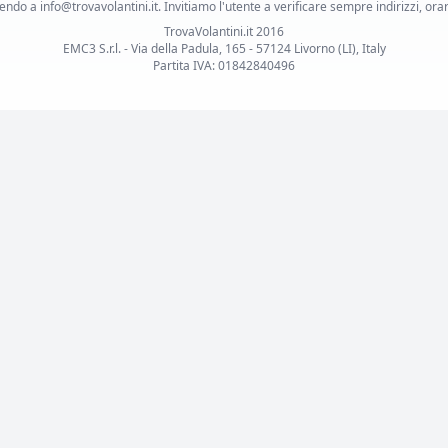
ndo a info@trovavolantini.it. Invitiamo l'utente a verificare sempre indirizzi, orar
TrovaVolantini.it 2016
EMC3 S.r.l. - Via della Padula, 165 - 57124 Livorno (LI), Italy
Partita IVA: 01842840496