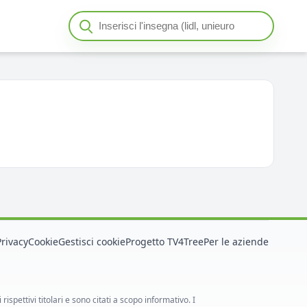
Cerca insegna o negozio
Seleziona un'insegna
Privacy
Cookie
Gestisci cookie
Progetto TV4Tree
Per le aziende
spettivi titolari e sono citati a scopo informativo. I