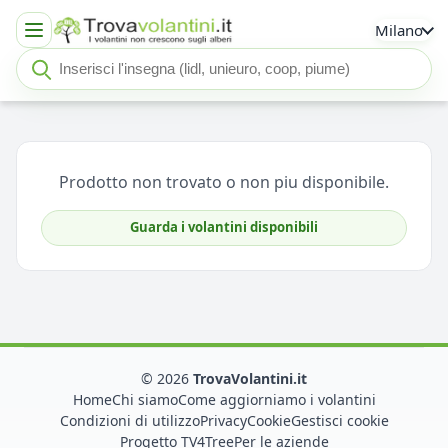
Milano
Cerca insegna o negozio
Seleziona un'insegna
Prodotto non trovato o non piu disponibile.
Guarda i volantini disponibili
© 2026
TrovaVolantini.it
Home
Chi siamo
Come aggiorniamo i volantini
Condizioni di utilizzo
Privacy
Cookie
Gestisci cookie
Progetto TV4Tree
Per le aziende