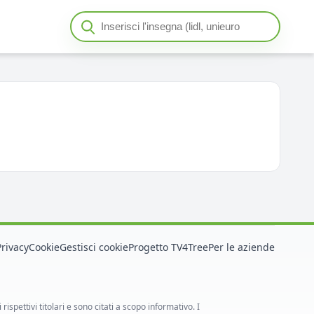
Cerca insegna o negozio
Seleziona un'insegna
Privacy
Cookie
Gestisci cookie
Progetto TV4Tree
Per le aziende
spettivi titolari e sono citati a scopo informativo. I