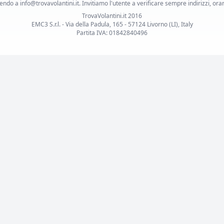
ndo a info@trovavolantini.it. Invitiamo l'utente a verificare sempre indirizzi, orar
TrovaVolantini.it 2016
EMC3 S.r.l. - Via della Padula, 165 - 57124 Livorno (LI), Italy
Partita IVA: 01842840496