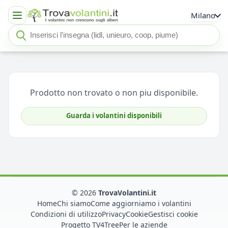
Milano
Cerca insegna o negozio
Seleziona un'insegna
Prodotto non trovato o non piu disponibile.
Guarda i volantini disponibili
© 2026
TrovaVolantini.it
Home
Chi siamo
Come aggiorniamo i volantini
Condizioni di utilizzo
Privacy
Cookie
Gestisci cookie
Progetto TV4Tree
Per le aziende