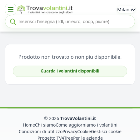
Milano
Cerca insegna o negozio
Seleziona un'insegna
Prodotto non trovato o non piu disponibile.
Guarda i volantini disponibili
© 2026
TrovaVolantini.it
Home
Chi siamo
Come aggiorniamo i volantini
Condizioni di utilizzo
Privacy
Cookie
Gestisci cookie
Progetto TV4Tree
Per le aziende