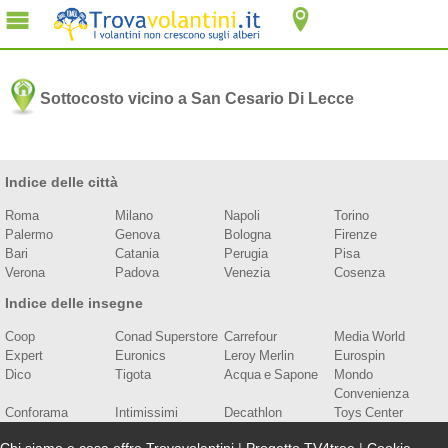
Sottocosto vicino a San Cesario Di Lecce
Indice delle città
Roma
Milano
Napoli
Torino
Palermo
Genova
Bologna
Firenze
Bari
Catania
Perugia
Pisa
Verona
Padova
Venezia
Cosenza
Indice delle insegne
Coop
Conad Superstore
Carrefour
Media World
Expert
Euronics
Leroy Merlin
Eurospin
Dico
Tigota
Acqua e Sapone
Mondo
Convenienza
Conforama
Intimissimi
Decathlon
Toys Center