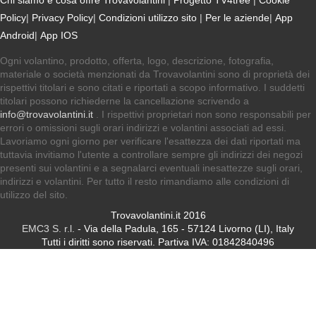
Chi siamo e cosa offre Trovavolantini
|
Progetto TV4tree
|
Cookie
Policy
|
Privacy Policy
|
Condizioni utilizzo sito
|
Per le aziende
|
App
Android
|
App IOS
Ogni volantino, prodotto, offerta, logo, descrizione, fotografia,
materiale o società menzionati da Trovavolantini sono di proprietà dei
rispettivi titolari e sono citati e riportati a scopo informativo. I suddetti
titolari possono richiederne la cancellazione scrivendo a
info@trovavolantini.it
. I rispettivi proprietari non sono responsabili per
errori o omissioni sugli orari indirizzi e volantini associati ad essi.
Lavoriamo ogni giorno per verificare l'esattezza dei dati riportati ma
tuttavia invitiamo l'utente a controllare sempre gli indirizzi dei negozi
presenti sui volantini e a segnalarci eventuali inesattezze sugli orari,
indirizzi e volantini. Per tutto il resto rimandiamo alle condizioni di
utilizzo del sito.
Trovavolantini.it 2016
EMC3 S. r.l.
- Via della Padula, 165 - 57124 Livorno (LI), Italy
Tutti i diritti sono riservati. Partiva IVA: 01842840496