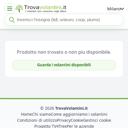
Milano
Cerca insegna o negozio
Seleziona un'insegna
Prodotto non trovato o non piu disponibile.
Guarda i volantini disponibili
© 2026
TrovaVolantini.it
Home
Chi siamo
Come aggiorniamo i volantini
Condizioni di utilizzo
Privacy
Cookie
Gestisci cookie
Progetto TV4Tree
Per le aziende