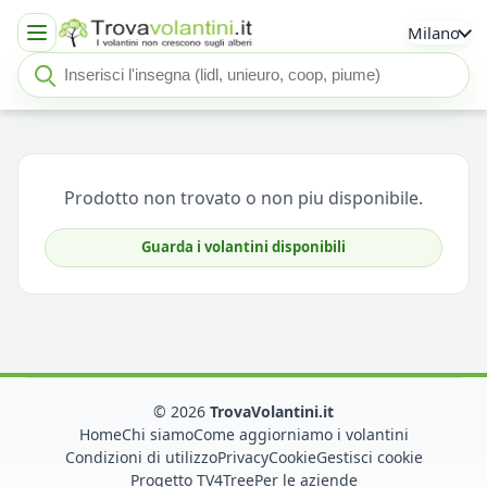
Milano
Cerca insegna o negozio
Seleziona un'insegna
Prodotto non trovato o non piu disponibile.
Guarda i volantini disponibili
© 2026
TrovaVolantini.it
Home
Chi siamo
Come aggiorniamo i volantini
Condizioni di utilizzo
Privacy
Cookie
Gestisci cookie
Progetto TV4Tree
Per le aziende