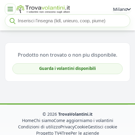
Milano
Cerca insegna o negozio
Seleziona un'insegna
Prodotto non trovato o non piu disponibile.
Guarda i volantini disponibili
© 2026
TrovaVolantini.it
Home
Chi siamo
Come aggiorniamo i volantini
Condizioni di utilizzo
Privacy
Cookie
Gestisci cookie
Progetto TV4Tree
Per le aziende