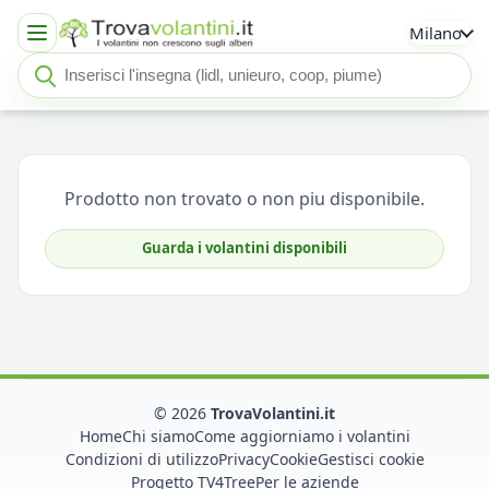
Milano
Cerca insegna o negozio
Seleziona un'insegna
Prodotto non trovato o non piu disponibile.
Guarda i volantini disponibili
© 2026
TrovaVolantini.it
Home
Chi siamo
Come aggiorniamo i volantini
Condizioni di utilizzo
Privacy
Cookie
Gestisci cookie
Progetto TV4Tree
Per le aziende