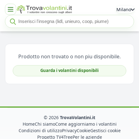
Milano
Cerca insegna o negozio
Seleziona un'insegna
Prodotto non trovato o non piu disponibile.
Guarda i volantini disponibili
© 2026
TrovaVolantini.it
Home
Chi siamo
Come aggiorniamo i volantini
Condizioni di utilizzo
Privacy
Cookie
Gestisci cookie
Progetto TV4Tree
Per le aziende