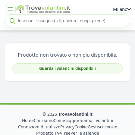
Milano
Cerca insegna o negozio
Seleziona un'insegna
Prodotto non trovato o non piu disponibile.
Guarda i volantini disponibili
© 2026
TrovaVolantini.it
Home
Chi siamo
Come aggiorniamo i volantini
Condizioni di utilizzo
Privacy
Cookie
Gestisci cookie
Progetto TV4Tree
Per le aziende