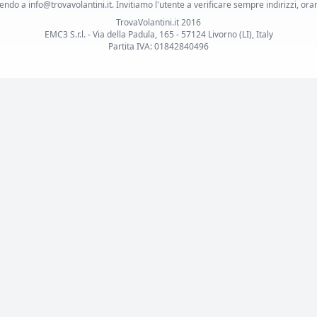
ndo a info@trovavolantini.it. Invitiamo l'utente a verificare sempre indirizzi, orar
TrovaVolantini.it 2016
EMC3 S.r.l. - Via della Padula, 165 - 57124 Livorno (LI), Italy
Partita IVA: 01842840496