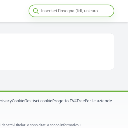
Cerca insegna o negozio
Seleziona un'insegna
Privacy
Cookie
Gestisci cookie
Progetto TV4Tree
Per le aziende
spettivi titolari e sono citati a scopo informativo. I