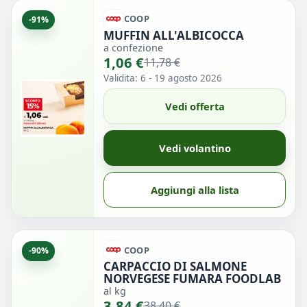
COOP
-91%
MUFFIN ALL'ALBICOCCA
a confezione
1,06 €
11,78 €
Validita: 6 - 19 agosto 2026
Vedi offerta
Vedi volantino
Aggiungi alla lista
COOP
-90%
CARPACCIO DI SALMONE
NORVEGESE FUMARA FOODLAB
al kg
3,84 €
38,40 €