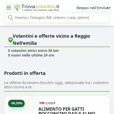
Reggio nell'Emilia
Cerca insegna o negozio
Seleziona un'insegna
Volantini e offerte vicino a Reggio
Nell'emilia
0 volantini attivi entro 30 km
·
0 nuovi nelle ultime 24 ore
Prodotti in offerta
Le offerte da tenere d'occhio oggi, selezionate tra i volantini
attivi vicino a te.
COOP
-96,59%
ALIMENTO PER GATTI
BOCCONCINI DAILY ALMO