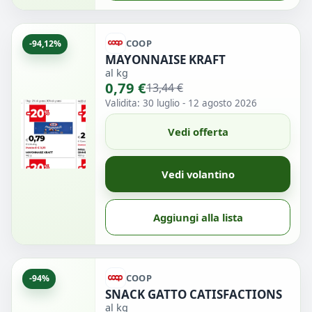
COOP
-94,12%
MAYONNAISE KRAFT
al kg
0,79 €
13,44 €
Validita: 30 luglio - 12 agosto 2026
Vedi offerta
Vedi volantino
Aggiungi alla lista
COOP
-94%
SNACK GATTO CATISFACTIONS
al kg