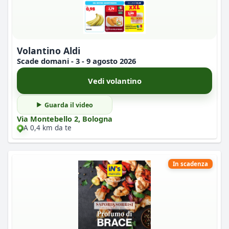
Volantino Aldi
Scade domani - 3 - 9 agosto 2026
Vedi volantino
Guarda il video
Via Montebello 2, Bologna
A 0,4 km da te
In scadenza