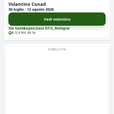
Volantino Conad
30 luglio - 12 agosto 2026
Vedi volantino
Via Sant&apos;isaia 67/2, Bologna
A 0,4 km da te
PUBBLICITA