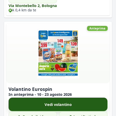
Via Montebello 2, Bologna
A 0,4 km da te
Anteprima
Volantino Eurospin
In anteprima - 10 - 23 agosto 2026
Vedi volantino