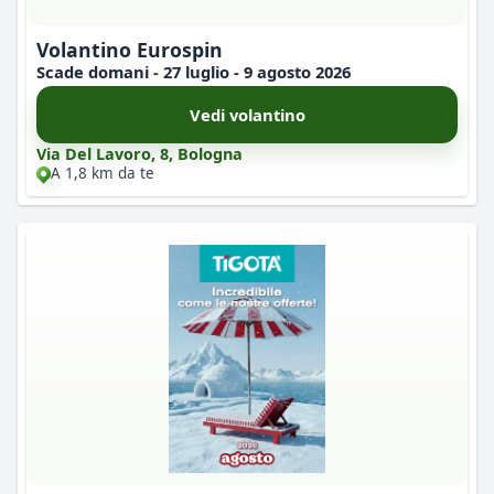
Volantino Eurospin
Scade domani - 27 luglio - 9 agosto 2026
Vedi volantino
Via Del Lavoro, 8, Bologna
A 1,8 km da te