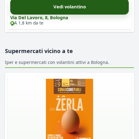
Vedi volantino
Via Del Lavoro, 8, Bologna
A 1,8 km da te
Supermercati vicino a te
Iper e supermercati con volantini attivi a Bologna.