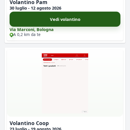
Volantino Pam
30 luglio - 12 agosto 2026
Vedi volantino
Via Marconi, Bologna
A 0,2 km da te
Volantino Coop
23 luglio - 19 agosto 2026