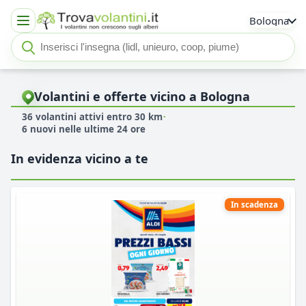
Bologna
Cerca insegna o negozio
Seleziona un'insegna
Volantini e offerte vicino a Bologna
36 volantini attivi entro 30 km
·
6 nuovi nelle ultime 24 ore
In evidenza vicino a te
In scadenza