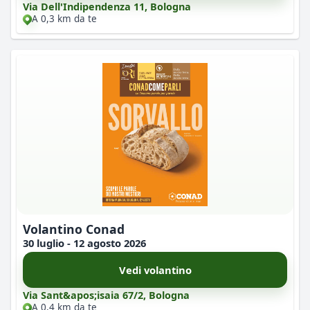
Via Dell'Indipendenza 11, Bologna
A 0,3 km da te
Volantino Conad
30 luglio - 12 agosto 2026
Vedi volantino
Via Sant&apos;isaia 67/2, Bologna
A 0,4 km da te