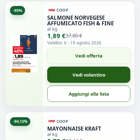
COOP
-95%
SALMONE NORVEGESE
AFFUMICATO FISH & FINE
al kg
1,89 €
37,80 €
Validita: 6 - 19 agosto 2026
Vedi offerta
Vedi volantino
Aggiungi alla lista
COOP
-94,12%
MAYONNAISE KRAFT
al kg