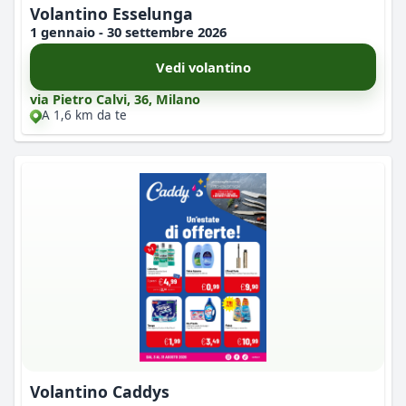
Volantino Esselunga
1 gennaio - 30 settembre 2026
Vedi volantino
via Pietro Calvi, 36, Milano
A 1,6 km da te
Volantino Caddys