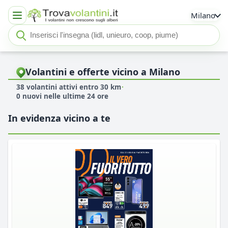
Milano
Cerca insegna o negozio
Seleziona un'insegna
Volantini e offerte vicino a Milano
38 volantini attivi entro 30 km
·
0 nuovi nelle ultime 24 ore
In evidenza vicino a te