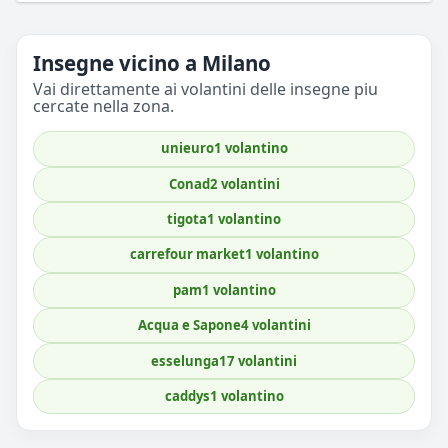
Insegne vicino a Milano
Vai direttamente ai volantini delle insegne piu
cercate nella zona.
unieuro
1 volantino
Conad
2 volantini
tigota
1 volantino
carrefour market
1 volantino
pam
1 volantino
Acqua e Sapone
4 volantini
esselunga
17 volantini
caddys
1 volantino