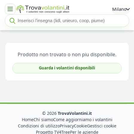
Milano
Cerca insegna o negozio
Seleziona un'insegna
Prodotto non trovato o non piu disponibile.
Guarda i volantini disponibili
© 2026
TrovaVolantini.it
Home
Chi siamo
Come aggiorniamo i volantini
Condizioni di utilizzo
Privacy
Cookie
Gestisci cookie
Progetto TV4Tree
Per le aziende