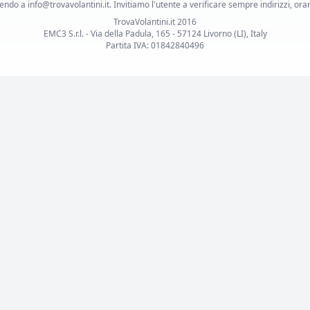
ndo a info@trovavolantini.it. Invitiamo l'utente a verificare sempre indirizzi, orar
TrovaVolantini.it 2016
EMC3 S.r.l. - Via della Padula, 165 - 57124 Livorno (LI), Italy
Partita IVA: 01842840496