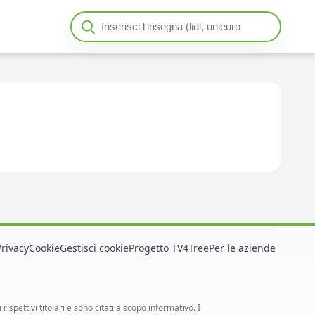
Cerca insegna o negozio
Seleziona un'insegna
Privacy
Cookie
Gestisci cookie
Progetto TV4Tree
Per le aziende
spettivi titolari e sono citati a scopo informativo. I