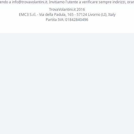
ndo a info@trovavolantini.it. Invitiamo l'utente a verificare sempre indirizzi, orar
TrovaVolantini.it 2016
EMC3 S.r.l. - Via della Padula, 165 - 57124 Livorno (LI), Italy
Partita IVA: 01842840496