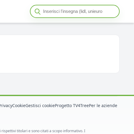
Cerca insegna o negozio
Seleziona un'insegna
Privacy
Cookie
Gestisci cookie
Progetto TV4Tree
Per le aziende
spettivi titolari e sono citati a scopo informativo. I