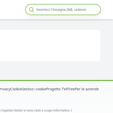
Cerca insegna o negozio
Seleziona un'insegna
Privacy
Cookie
Gestisci cookie
Progetto TV4Tree
Per le aziende
spettivi titolari e sono citati a scopo informativo. I