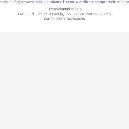
ndo a info@trovavolantini.it. Invitiamo l'utente a verificare sempre indirizzi, orar
TrovaVolantini.it 2016
EMC3 S.r.l. - Via della Padula, 165 - 57124 Livorno (LI), Italy
Partita IVA: 01842840496