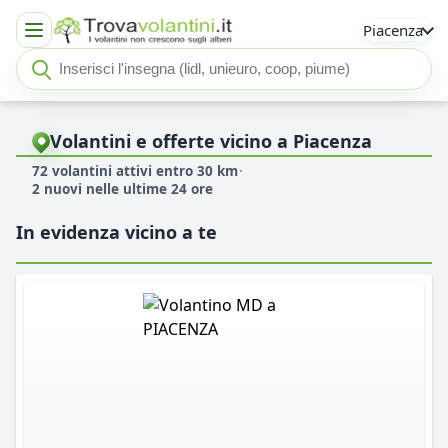
Piacenza
Cerca insegna o negozio
Seleziona un'insegna
Volantini e offerte vicino a Piacenza
72 volantini attivi entro 30 km
·
2 nuovi nelle ultime 24 ore
In evidenza vicino a te