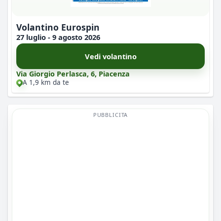
Volantino Eurospin
27 luglio - 9 agosto 2026
Vedi volantino
Via Giorgio Perlasca, 6, Piacenza
A 1,9 km da te
PUBBLICITA