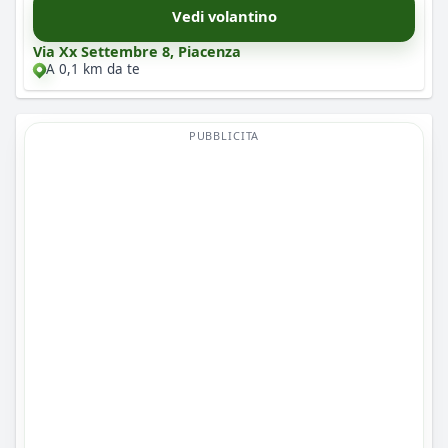
Vedi volantino
Via Xx Settembre 8, Piacenza
A 0,1 km da te
PUBBLICITA