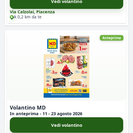
Vedi volantino
Via Calzolai, Piacenza
A 0,2 km da te
Anteprima
Volantino MD
In anteprima - 11 - 23 agosto 2026
Vedi volantino