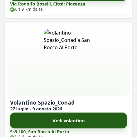
Via Rodolfo Boselli, Città: Piacenza
A 1,9 km da te
Volantino Spazio_Conad
27 luglio - 9 agosto 2026
Vedi volantino
Ss9 100, San Rocco Al Porto
A 2,6 km da te