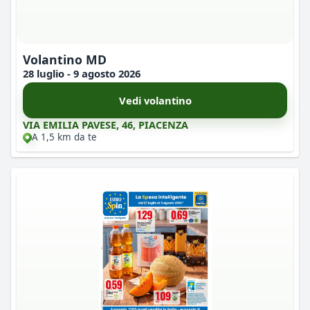
Volantino MD
28 luglio - 9 agosto 2026
Vedi volantino
VIA EMILIA PAVESE, 46, PIACENZA
A 1,5 km da te