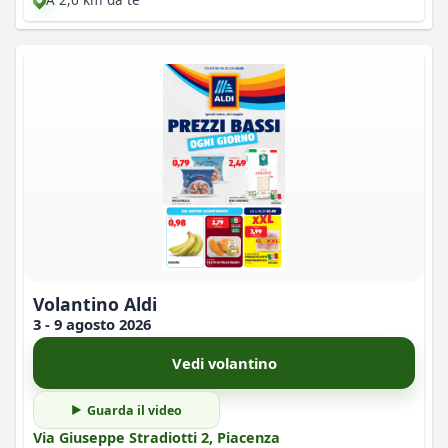
Volantino Aldi
3 - 9 agosto 2026
Vedi volantino
Guarda il video
Via Giuseppe Stradiotti 2, Piacenza