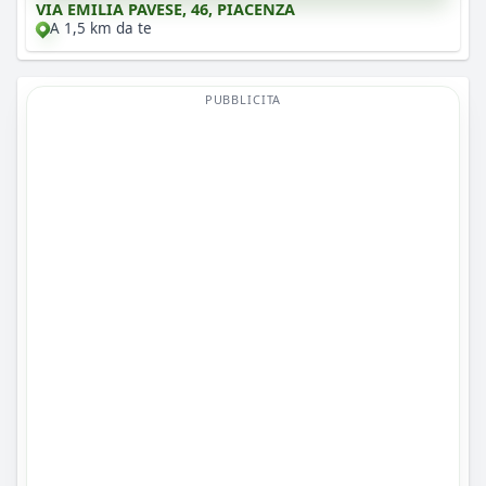
VIA EMILIA PAVESE, 46, PIACENZA
A 1,5 km da te
PUBBLICITA