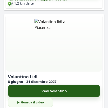
A 1,2 km da te
Volantino Lidl
8 giugno - 31 dicembre 2027
Vedi volantino
Guarda il video