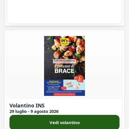
Volantino INS
29 luglio - 9 agosto 2026
Vedi volantino