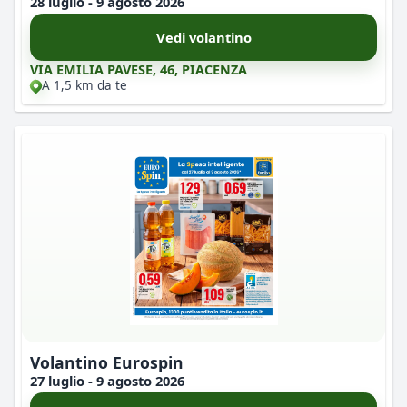
28 luglio - 9 agosto 2026
Vedi volantino
VIA EMILIA PAVESE, 46, PIACENZA
A 1,5 km da te
Volantino Eurospin
27 luglio - 9 agosto 2026