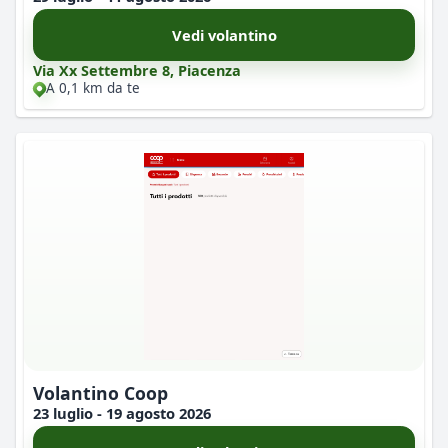
Vedi volantino
Via Xx Settembre 8, Piacenza
A 0,1 km da te
Volantino Coop
23 luglio - 19 agosto 2026