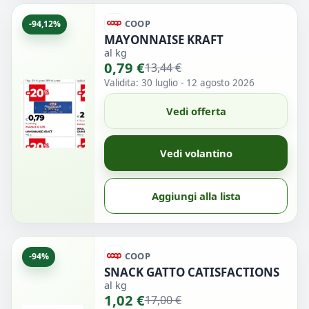
COOP
-94,12%
MAYONNAISE KRAFT
al kg
0,79 €
13,44 €
Validita: 30 luglio - 12 agosto 2026
Vedi offerta
Vedi volantino
Aggiungi alla lista
COOP
-94%
SNACK GATTO CATISFACTIONS
al kg
1,02 €
17,00 €