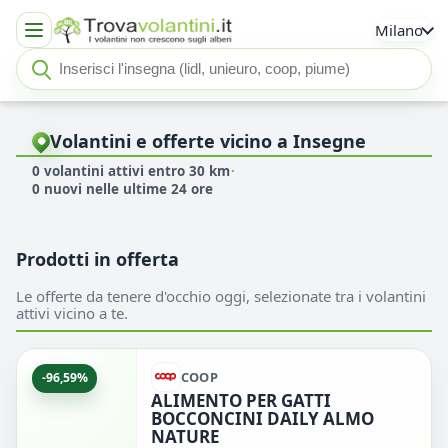
Milano
Cerca insegna o negozio
Seleziona un'insegna
Volantini e offerte vicino a Insegne
0 volantini attivi entro 30 km
·
0 nuovi nelle ultime 24 ore
Prodotti in offerta
Le offerte da tenere d'occhio oggi, selezionate tra i volantini
attivi vicino a te.
COOP
-96,59%
ALIMENTO PER GATTI
BOCCONCINI DAILY ALMO
NATURE